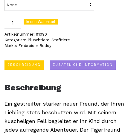
Starker
In den Warenkorb
Tigerfreund
Artikelnummer:
91090
(91090)
Kategorien:
Plüschtiere
,
Stofftiere
Marke:
Embroider Buddy
Menge
BESCHREIBUNG
ZUSÄTZLICHE INFORMATION
Beschreibung
Ein gestreifter starker neuer Freund, der Ihren
Liebling stets beschützen wird. Mit seinem
kuscheligen Fell begleitet er Ihr Kind durch
jedes aufregende Abenteuer. Der Tigerfreund