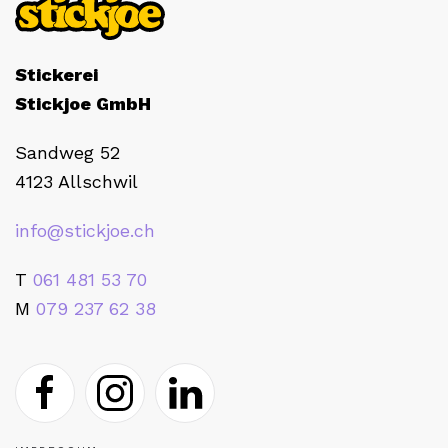
Stickerei
Stickjoe GmbH
Sandweg 52
4123 Allschwil
info@stickjoe.ch
T
061 481 53 70
M
079 237 62 38