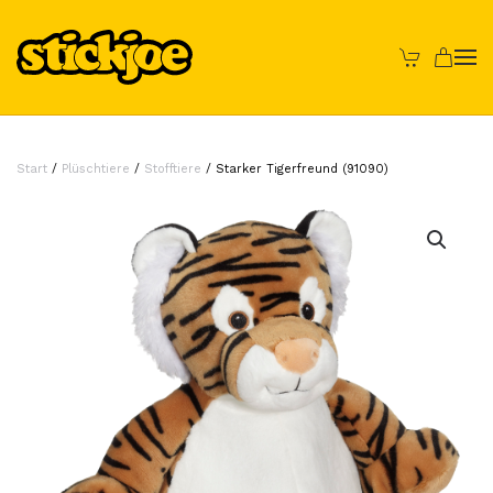
Skip to main content
Start
/
Plüschtiere
/
Stofftiere
/ Starker Tigerfreund (91090)