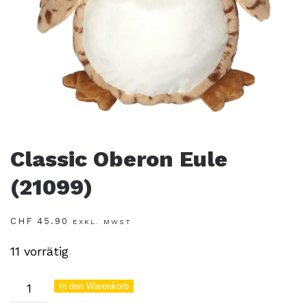
Classic Oberon Eule
(21099)
CHF
45.90
EXKL. MWST
11 vorrätig
Classic
In den Warenkorb
Oberon