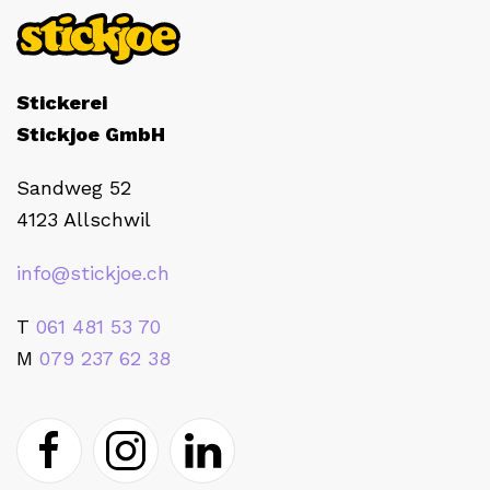
Stickerei
Stickjoe GmbH
Sandweg 52
4123 Allschwil
info@stickjoe.ch
T
061 481 53 70
M
079 237 62 38