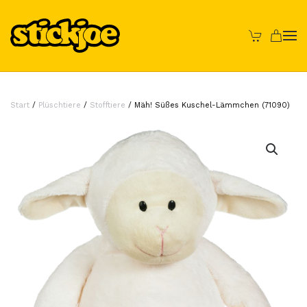
Skip to main content
Start
/
Plüschtiere
/
Stofftiere
/ Mäh! Süßes Kuschel-Lämmchen (71090)