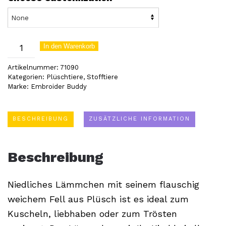
Mäh!
In den Warenkorb
Süßes
Artikelnummer:
71090
Kuschel-
Kategorien:
Plüschtiere
,
Stofftiere
Marke:
Embroider Buddy
Lämmchen
(71090)
Menge
BESCHREIBUNG
ZUSÄTZLICHE INFORMATION
Beschreibung
Niedliches Lämmchen mit seinem flauschig
weichem Fell aus Plüsch ist es ideal zum
Kuscheln, liebhaben oder zum Trösten