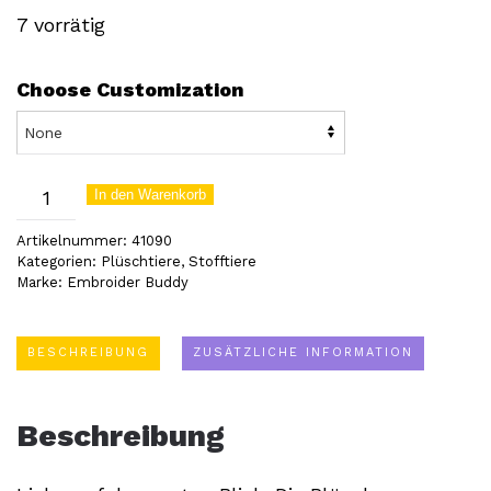
7 vorrätig
Choose Customization
Bulldoge
In den Warenkorb
ein
Artikelnummer:
41090
treuer
Kategorien:
Plüschtiere
,
Stofftiere
Marke:
Embroider Buddy
Kuschelfreund
(41090)
Menge
BESCHREIBUNG
ZUSÄTZLICHE INFORMATION
Beschreibung