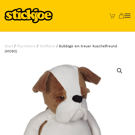
Skip to main content
Start
/
Plüschtiere
/
Stofftiere
/ Bulldoge ein treuer Kuschelfreund
(41090)