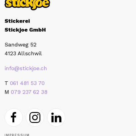
Stickerei
Stickjoe GmbH
Sandweg 52
4123 Allschwil
info@stickjoe.ch
T
061 481 53 70
M
079 237 62 38
IMPRESSUM