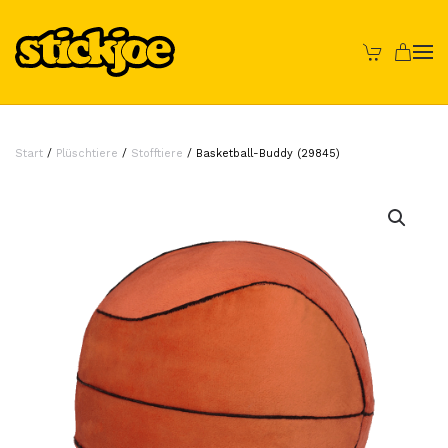
Skip to main content
Start
/
Plüschtiere
/
Stofftiere
/ Basketball-Buddy (29845)