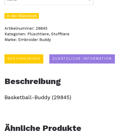
Basketball-
In den Warenkorb
Buddy
Artikelnummer:
29845
(29845)
Kategorien:
Plüschtiere
,
Stofftiere
Marke:
Embroider Buddy
Menge
BESCHREIBUNG
ZUSÄTZLICHE INFORMATION
Beschreibung
Basketball-Buddy (29845)
Ähnliche Produkte