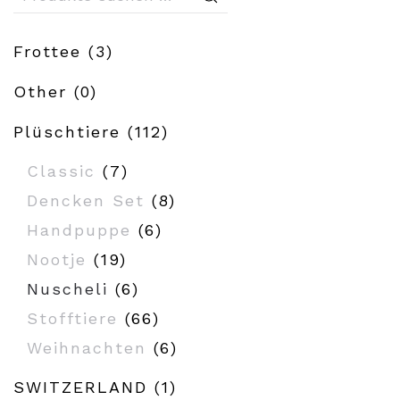
nach:
Frottee
(3)
Other
(0)
Plüschtiere
(112)
Classic
(7)
Dencken Set
(8)
Handpuppe
(6)
Nootje
(19)
Nuscheli
(6)
Stofftiere
(66)
Weihnachten
(6)
SWITZERLAND
(1)