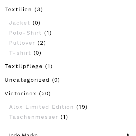
Textilien
(3)
Jacket
(0)
Polo-Shirt
(1)
Pullover
(2)
T-shirt
(0)
Textilpflege
(1)
Uncategorized
(0)
Victorinox
(20)
Alox Limited Edition
(19)
Taschenmesser
(1)