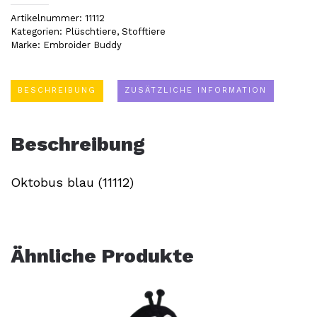
blau
Artikelnummer:
11112
(11112)
Kategorien:
Plüschtiere
,
Stofftiere
Marke:
Embroider Buddy
Menge
BESCHREIBUNG
ZUSÄTZLICHE INFORMATION
Beschreibung
Oktobus blau (11112)
Ähnliche Produkte