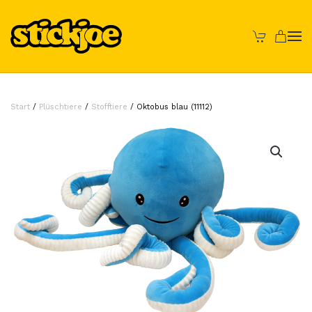
Skip to main content
Start
/
Plüschtiere
/
Stofftiere
/ Oktobus blau (11112)