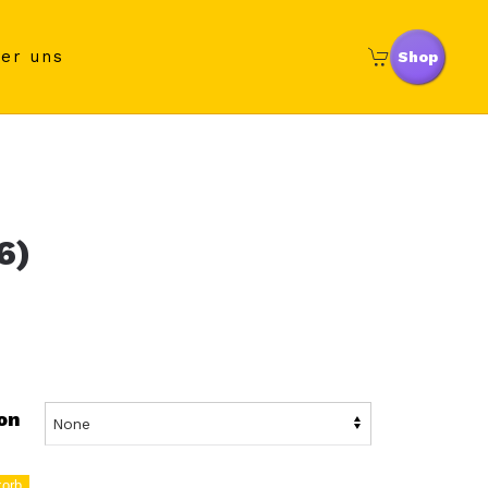
er uns
Shop
6)
on
korb