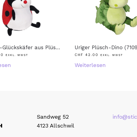
Kuschel-Glückskäfer aus Plüsch in rot (71096)
Uriger Plüsch-Dino (7109
00
CHF
42.00
EXKL. MWST
EXKL. MWST
esen
Weiterlesen
Sandweg 52
info@stic
H
4123 Allschwil