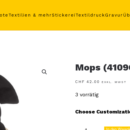
ote
Textilien & mehr
Stickerei
Textildruck
Gravur
Üb
Mops (4109
CHF
42.00
EXKL. MWST
3 vorrätig
Choose Customizati
Mops
In den Waren