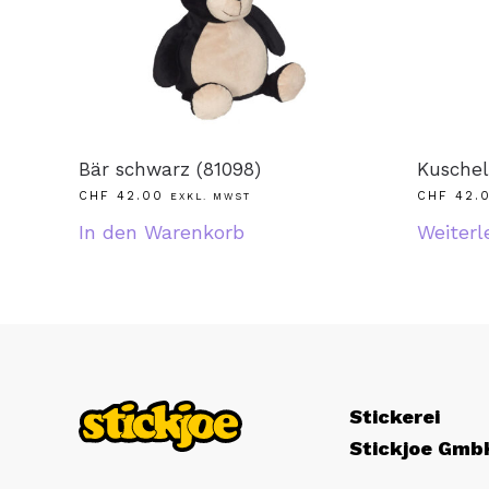
Bär schwarz (81098)
CHF
42.00
CHF
42.
EXKL. MWST
In den Warenkorb
Weiterl
Stickerei
Stickjoe Gmb