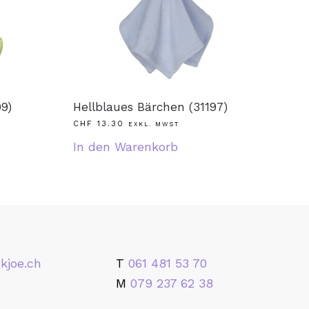
9)
Hellblaues Bärchen (31197)
CHF
13.30
EXKL. MWST
In den Warenkorb
kjoe.ch
T
061 481 53 70
M
079 237 62 38