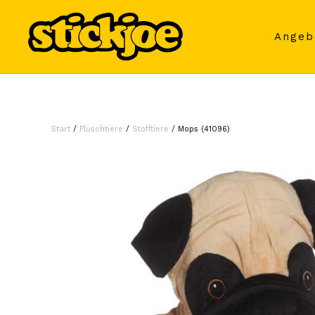
Skip to main content
Angeb
Start
/
Plüschtiere
/
Stofftiere
/ Mops (41096)