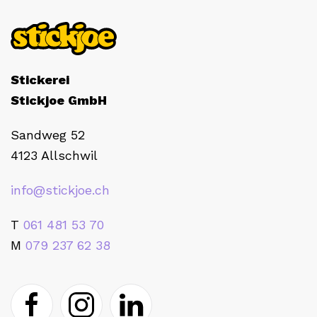
Stickerei
Stickjoe GmbH
Sandweg 52
4123 Allschwil
info@stickjoe.ch
T
061 481 53 70
M
079 237 62 38