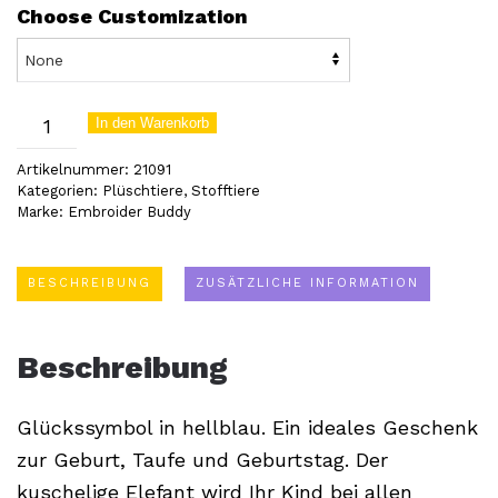
Choose Customization
Elefant
In den Warenkorb
blau
Artikelnummer:
21091
(21091)
Kategorien:
Plüschtiere
,
Stofftiere
Marke:
Embroider Buddy
Menge
BESCHREIBUNG
ZUSÄTZLICHE INFORMATION
Beschreibung
Glückssymbol in hellblau. Ein ideales Geschenk
zur Geburt, Taufe und Geburtstag. Der
kuschelige Elefant wird Ihr Kind bei allen