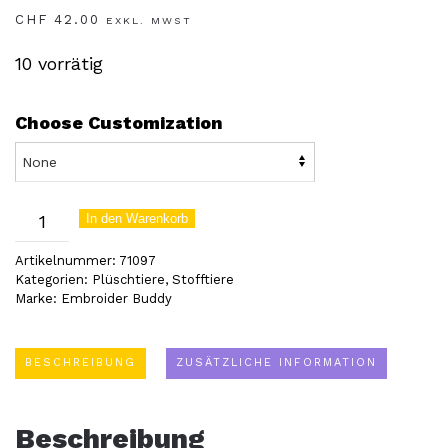
CHF
42.00
EXKL. MWST
10 vorrätig
Choose Customization
Ein
In den Warenkorb
starker
Artikelnummer:
71097
Beschützer
Kategorien:
Plüschtiere
,
Stofftiere
Marke:
Embroider Buddy
-
der
kuschelige
BESCHREIBUNG
ZUSÄTZLICHE INFORMATION
Löwe
(71097)
Beschreibung
Menge