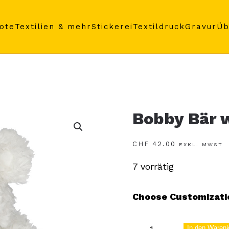
ote
Textilien & mehr
Stickerei
Textildruck
Gravur
Üb
Bobby Bär w
CHF
42.00
EXKL. MWST
7 vorrätig
Choose Customizati
Bobby
In den Waren