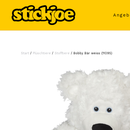
Skip to main content
Angeb
Start
/
Plüschtiere
/
Stofftiere
/ Bobby Bär weiss (11095)