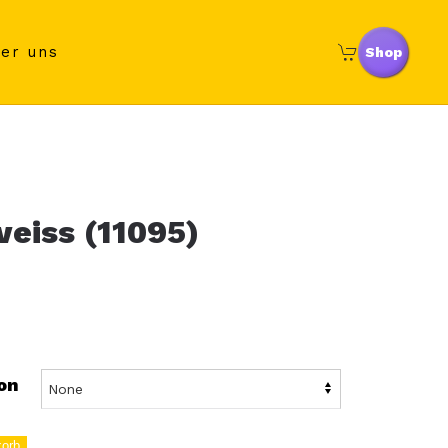
er uns
Shop
eiss (11095)
on
korb