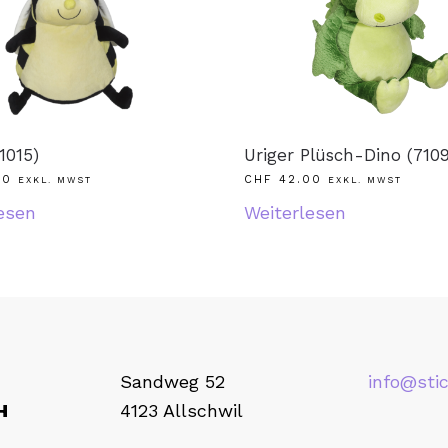
1015)
Uriger Plüsch-Dino (7109
00
CHF
42.00
EXKL. MWST
EXKL. MWST
esen
Weiterlesen
Sandweg 52
info@stic
H
4123 Allschwil