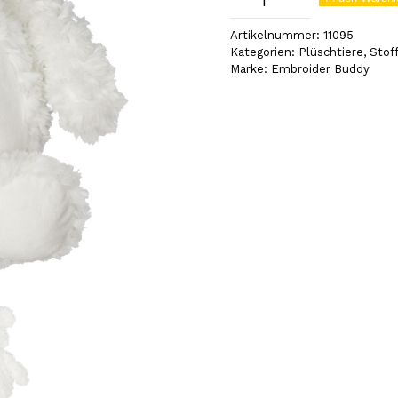
Bär
Artikelnummer:
11095
weiss
Kategorien:
Plüschtiere
,
Stoff
Marke:
Embroider Buddy
(11095)
Menge