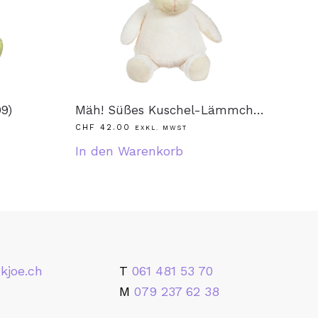
9)
Mäh! Süßes Kuschel-Lämmchen (71090)
CHF
42.00
EXKL. MWST
In den Warenkorb
kjoe.ch
T
061 481 53 70
M
079 237 62 38