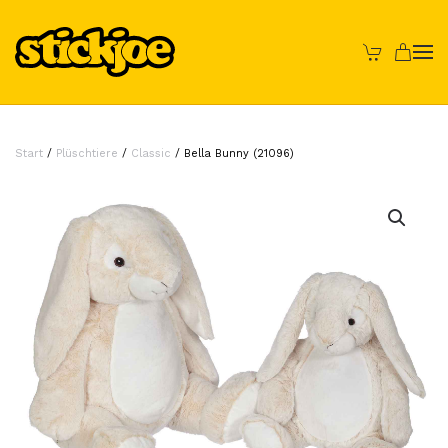
Skip to main content
Start
/
Plüschtiere
/
Classic
/ Bella Bunny (21096)