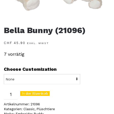
Bella Bunny (21096)
CHF
45.90
EXKL. MWST
7 vorrätig
Choose Customization
Bella
In den Warenkorb
Bunny
Artikelnummer:
21096
(21096)
Kategorien:
Classic
,
Plüschtiere
Marke:
Embroider Buddy