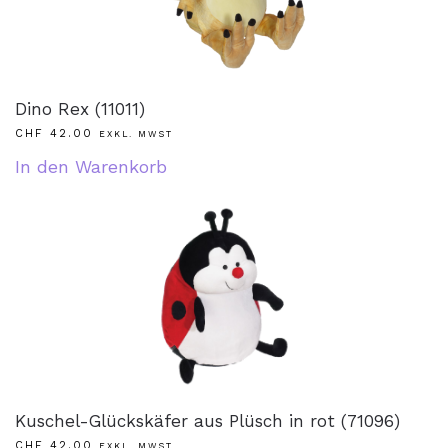
Dino Rex (11011)
CHF
42.00
EXKL. MWST
In den Warenkorb
Kuschel-Glückskäfer aus Plüsch in rot (71096)
CHF
42.00
EXKL. MWST